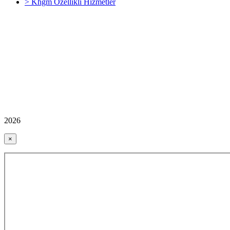
> Khgm Özellikli Hizmetler
2026
×