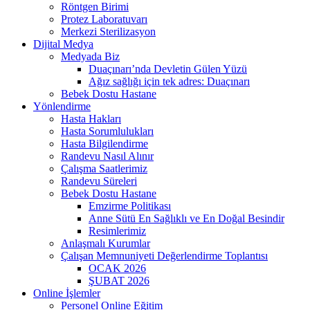
Röntgen Birimi
Protez Laboratuvarı
Merkezi Sterilizasyon
Dijital Medya
Medyada Biz
Duaçınarı’nda Devletin Gülen Yüzü
Ağız sağlığı için tek adres: Duaçınarı
Bebek Dostu Hastane
Yönlendirme
Hasta Hakları
Hasta Sorumlulukları
Hasta Bilgilendirme
Randevu Nasıl Alınır
Çalışma Saatlerimiz
Randevu Süreleri
Bebek Dostu Hastane
Emzirme Politikası
Anne Sütü En Sağlıklı ve En Doğal Besindir
Resimlerimiz
Anlaşmalı Kurumlar
Çalışan Memnuniyeti Değerlendirme Toplantısı
OCAK 2026
ŞUBAT 2026
Online İşlemler
Personel Online Eğitim