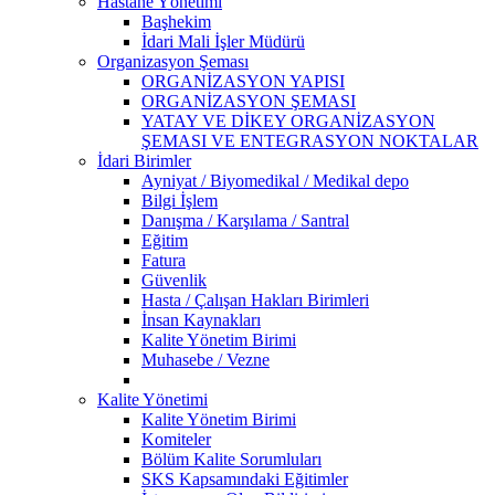
Hastane Yönetimi
Başhekim
İdari Mali İşler Müdürü
Organizasyon Şeması
ORGANİZASYON YAPISI
ORGANİZASYON ŞEMASI
YATAY VE DİKEY ORGANİZASYON
ŞEMASI VE ENTEGRASYON NOKTALAR
İdari Birimler
Ayniyat / Biyomedikal / Medikal depo
Bilgi İşlem
Danışma / Karşılama / Santral
Eğitim
Fatura
Güvenlik
Hasta / Çalışan Hakları Birimleri
İnsan Kaynakları
Kalite Yönetim Birimi
Muhasebe / Vezne
Kalite Yönetimi
Kalite Yönetim Birimi
Komiteler
Bölüm Kalite Sorumluları
SKS Kapsamındaki Eğitimler