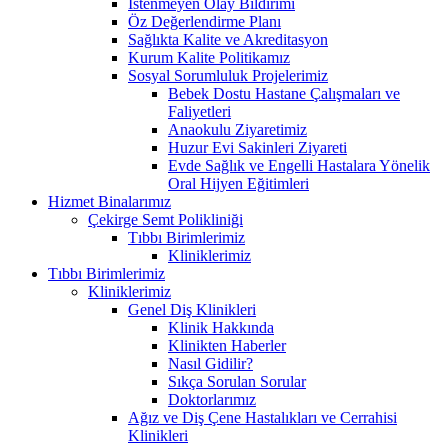
İstenmeyen Olay Bildirimi
Öz Değerlendirme Planı
Sağlıkta Kalite ve Akreditasyon
Kurum Kalite Politikamız
Sosyal Sorumluluk Projelerimiz
Bebek Dostu Hastane Çalışmaları ve
Faliyetleri
Anaokulu Ziyaretimiz
Huzur Evi Sakinleri Ziyareti
Evde Sağlık ve Engelli Hastalara Yönelik
Oral Hijyen Eğitimleri
Hizmet Binalarımız
Çekirge Semt Polikliniği
Tıbbı Birimlerimiz
Kliniklerimiz
Tıbbı Birimlerimiz
Kliniklerimiz
Genel Diş Klinikleri
Klinik Hakkında
Klinikten Haberler
Nasıl Gidilir?
Sıkça Sorulan Sorular
Doktorlarımız
Ağız ve Diş Çene Hastalıkları ve Cerrahisi
Klinikleri