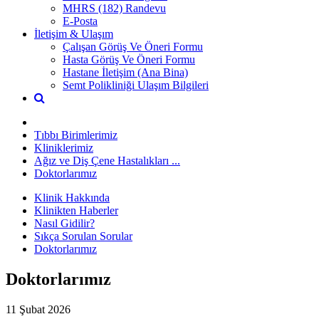
MHRS (182) Randevu
E-Posta
İletişim & Ulaşım
Çalışan Görüş Ve Öneri Formu
Hasta Görüş Ve Öneri Formu
Hastane İletişim (Ana Bina)
Semt Polikliniği Ulaşım Bilgileri
Tıbbı Birimlerimiz
Kliniklerimiz
Ağız ve Diş Çene Hastalıkları ...
Doktorlarımız
Klinik Hakkında
Klinikten Haberler
Nasıl Gidilir?
Sıkça Sorulan Sorular
Doktorlarımız
Doktorlarımız
11 Şubat 2026