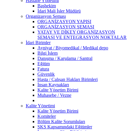
Hastane Yönetimi
Başhekim
İdari Mali İşler Müdürü
Organizasyon Şeması
ORGANİZASYON YAPISI
ORGANİZASYON ŞEMASI
YATAY VE DİKEY ORGANİZASYON
ŞEMASI VE ENTEGRASYON NOKTALAR
İdari Birimler
Ayniyat / Biyomedikal / Medikal depo
Bilgi İşlem
Danışma / Karşılama / Santral
Eğitim
Fatura
Güvenlik
Hasta / Çalışan Hakları Birimleri
İnsan Kaynakları
Kalite Yönetim Birimi
Muhasebe / Vezne
Kalite Yönetimi
Kalite Yönetim Birimi
Komiteler
Bölüm Kalite Sorumluları
SKS Kapsamındaki Eğitimler