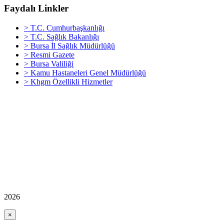
Faydalı Linkler
> T.C. Cumhurbaşkanlığı
> T.C. Sağlık Bakanlığı
> Bursa İl Sağlık Müdürlüğü
> Resmi Gazete
> Bursa Valiliği
> Kamu Hastaneleri Genel Müdürlüğü
> Khgm Özellikli Hizmetler
2026
×