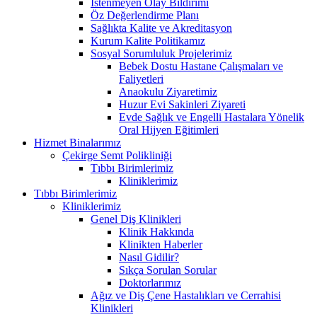
İstenmeyen Olay Bildirimi
Öz Değerlendirme Planı
Sağlıkta Kalite ve Akreditasyon
Kurum Kalite Politikamız
Sosyal Sorumluluk Projelerimiz
Bebek Dostu Hastane Çalışmaları ve
Faliyetleri
Anaokulu Ziyaretimiz
Huzur Evi Sakinleri Ziyareti
Evde Sağlık ve Engelli Hastalara Yönelik
Oral Hijyen Eğitimleri
Hizmet Binalarımız
Çekirge Semt Polikliniği
Tıbbı Birimlerimiz
Kliniklerimiz
Tıbbı Birimlerimiz
Kliniklerimiz
Genel Diş Klinikleri
Klinik Hakkında
Klinikten Haberler
Nasıl Gidilir?
Sıkça Sorulan Sorular
Doktorlarımız
Ağız ve Diş Çene Hastalıkları ve Cerrahisi
Klinikleri