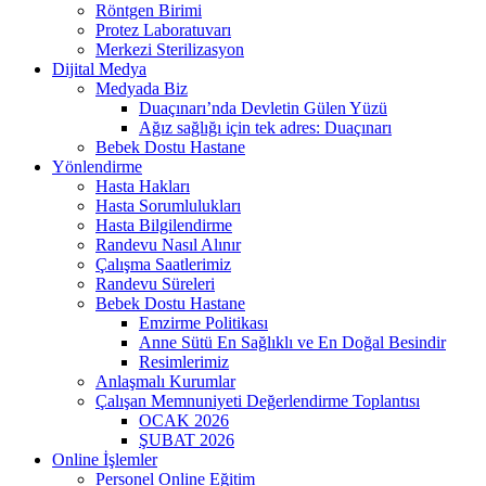
Röntgen Birimi
Protez Laboratuvarı
Merkezi Sterilizasyon
Dijital Medya
Medyada Biz
Duaçınarı’nda Devletin Gülen Yüzü
Ağız sağlığı için tek adres: Duaçınarı
Bebek Dostu Hastane
Yönlendirme
Hasta Hakları
Hasta Sorumlulukları
Hasta Bilgilendirme
Randevu Nasıl Alınır
Çalışma Saatlerimiz
Randevu Süreleri
Bebek Dostu Hastane
Emzirme Politikası
Anne Sütü En Sağlıklı ve En Doğal Besindir
Resimlerimiz
Anlaşmalı Kurumlar
Çalışan Memnuniyeti Değerlendirme Toplantısı
OCAK 2026
ŞUBAT 2026
Online İşlemler
Personel Online Eğitim