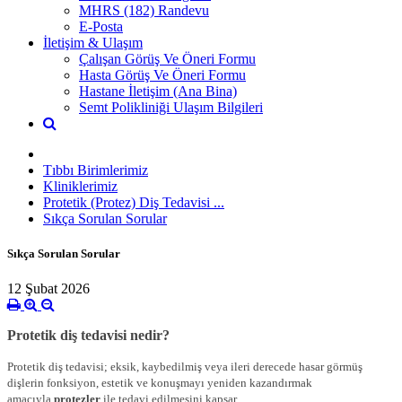
MHRS (182) Randevu
E-Posta
İletişim & Ulaşım
Çalışan Görüş Ve Öneri Formu
Hasta Görüş Ve Öneri Formu
Hastane İletişim (Ana Bina)
Semt Polikliniği Ulaşım Bilgileri
Tıbbı Birimlerimiz
Kliniklerimiz
Protetik (Protez) Diş Tedavisi ...
Sıkça Sorulan Sorular
Sıkça Sorulan Sorular
12 Şubat 2026
Protetik diş tedavisi nedir?
Protetik diş tedavisi; eksik, kaybedilmiş veya ileri derecede hasar görmüş
dişlerin fonksiyon, estetik ve konuşmayı yeniden kazandırmak
amacıyla
protezler
ile tedavi edilmesini kapsar.