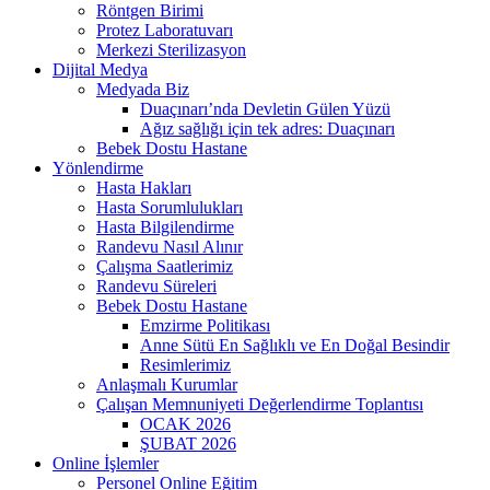
Röntgen Birimi
Protez Laboratuvarı
Merkezi Sterilizasyon
Dijital Medya
Medyada Biz
Duaçınarı’nda Devletin Gülen Yüzü
Ağız sağlığı için tek adres: Duaçınarı
Bebek Dostu Hastane
Yönlendirme
Hasta Hakları
Hasta Sorumlulukları
Hasta Bilgilendirme
Randevu Nasıl Alınır
Çalışma Saatlerimiz
Randevu Süreleri
Bebek Dostu Hastane
Emzirme Politikası
Anne Sütü En Sağlıklı ve En Doğal Besindir
Resimlerimiz
Anlaşmalı Kurumlar
Çalışan Memnuniyeti Değerlendirme Toplantısı
OCAK 2026
ŞUBAT 2026
Online İşlemler
Personel Online Eğitim