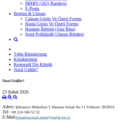
MHRS (182) Randevu
E-Posta
İletişim & Ulaşım
Çalışan Görüş Ve Öneri Formu
Hasta Görüş Ve Öneri Formu
Hastane İletişim (Ana Bina)
Semt Polikliniği Ulaşım Bilgileri
Tıbbı Birimlerimiz
Kliniklerimiz
Restoratif Diş Kliniği
Nasıl Gidilir?
Nasıl Gidilir?
23 Şubat 2026
Adres
:
Şükraniye Mahallesi 3. Hastane Sokak No:11 Yıldırım / BURSA
Tel:
+90 224 360 52 52
E-Mail:
bursaduacinari.adsm@saglik.gov.tr