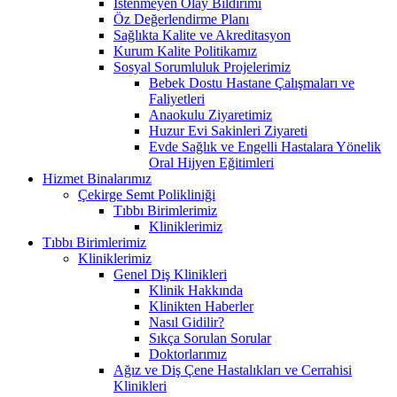
İstenmeyen Olay Bildirimi
Öz Değerlendirme Planı
Sağlıkta Kalite ve Akreditasyon
Kurum Kalite Politikamız
Sosyal Sorumluluk Projelerimiz
Bebek Dostu Hastane Çalışmaları ve
Faliyetleri
Anaokulu Ziyaretimiz
Huzur Evi Sakinleri Ziyareti
Evde Sağlık ve Engelli Hastalara Yönelik
Oral Hijyen Eğitimleri
Hizmet Binalarımız
Çekirge Semt Polikliniği
Tıbbı Birimlerimiz
Kliniklerimiz
Tıbbı Birimlerimiz
Kliniklerimiz
Genel Diş Klinikleri
Klinik Hakkında
Klinikten Haberler
Nasıl Gidilir?
Sıkça Sorulan Sorular
Doktorlarımız
Ağız ve Diş Çene Hastalıkları ve Cerrahisi
Klinikleri