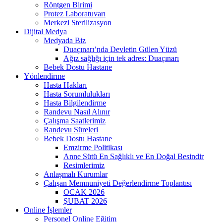
Röntgen Birimi
Protez Laboratuvarı
Merkezi Sterilizasyon
Dijital Medya
Medyada Biz
Duaçınarı’nda Devletin Gülen Yüzü
Ağız sağlığı için tek adres: Duaçınarı
Bebek Dostu Hastane
Yönlendirme
Hasta Hakları
Hasta Sorumlulukları
Hasta Bilgilendirme
Randevu Nasıl Alınır
Çalışma Saatlerimiz
Randevu Süreleri
Bebek Dostu Hastane
Emzirme Politikası
Anne Sütü En Sağlıklı ve En Doğal Besindir
Resimlerimiz
Anlaşmalı Kurumlar
Çalışan Memnuniyeti Değerlendirme Toplantısı
OCAK 2026
ŞUBAT 2026
Online İşlemler
Personel Online Eğitim