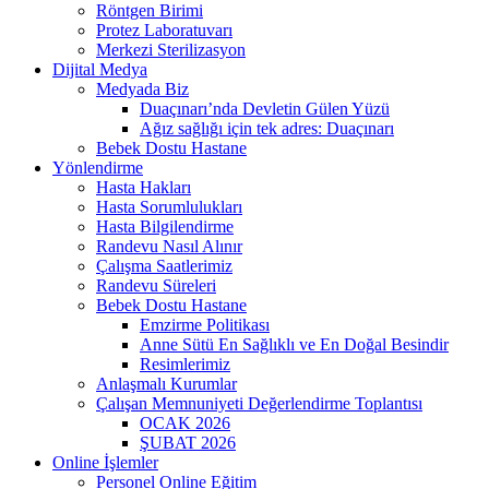
Röntgen Birimi
Protez Laboratuvarı
Merkezi Sterilizasyon
Dijital Medya
Medyada Biz
Duaçınarı’nda Devletin Gülen Yüzü
Ağız sağlığı için tek adres: Duaçınarı
Bebek Dostu Hastane
Yönlendirme
Hasta Hakları
Hasta Sorumlulukları
Hasta Bilgilendirme
Randevu Nasıl Alınır
Çalışma Saatlerimiz
Randevu Süreleri
Bebek Dostu Hastane
Emzirme Politikası
Anne Sütü En Sağlıklı ve En Doğal Besindir
Resimlerimiz
Anlaşmalı Kurumlar
Çalışan Memnuniyeti Değerlendirme Toplantısı
OCAK 2026
ŞUBAT 2026
Online İşlemler
Personel Online Eğitim