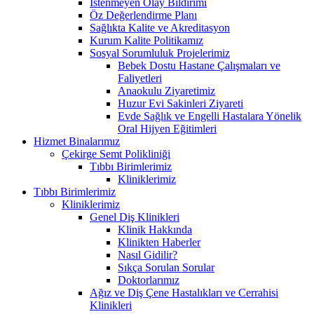
İstenmeyen Olay Bildirimi
Öz Değerlendirme Planı
Sağlıkta Kalite ve Akreditasyon
Kurum Kalite Politikamız
Sosyal Sorumluluk Projelerimiz
Bebek Dostu Hastane Çalışmaları ve
Faliyetleri
Anaokulu Ziyaretimiz
Huzur Evi Sakinleri Ziyareti
Evde Sağlık ve Engelli Hastalara Yönelik
Oral Hijyen Eğitimleri
Hizmet Binalarımız
Çekirge Semt Polikliniği
Tıbbı Birimlerimiz
Kliniklerimiz
Tıbbı Birimlerimiz
Kliniklerimiz
Genel Diş Klinikleri
Klinik Hakkında
Klinikten Haberler
Nasıl Gidilir?
Sıkça Sorulan Sorular
Doktorlarımız
Ağız ve Diş Çene Hastalıkları ve Cerrahisi
Klinikleri