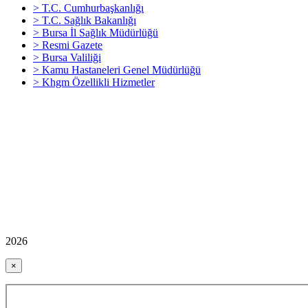
> T.C. Cumhurbaşkanlığı
> T.C. Sağlık Bakanlığı
> Bursa İl Sağlık Müdürlüğü
> Resmi Gazete
> Bursa Valiliği
> Kamu Hastaneleri Genel Müdürlüğü
> Khgm Özellikli Hizmetler
2026
×