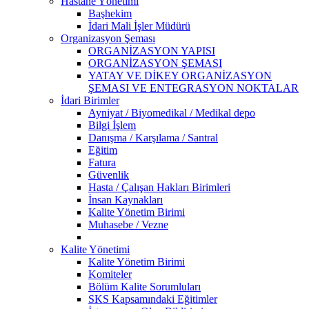
Hastane Yönetimi
Başhekim
İdari Mali İşler Müdürü
Organizasyon Şeması
ORGANİZASYON YAPISI
ORGANİZASYON ŞEMASI
YATAY VE DİKEY ORGANİZASYON
ŞEMASI VE ENTEGRASYON NOKTALAR
İdari Birimler
Ayniyat / Biyomedikal / Medikal depo
Bilgi İşlem
Danışma / Karşılama / Santral
Eğitim
Fatura
Güvenlik
Hasta / Çalışan Hakları Birimleri
İnsan Kaynakları
Kalite Yönetim Birimi
Muhasebe / Vezne
Kalite Yönetimi
Kalite Yönetim Birimi
Komiteler
Bölüm Kalite Sorumluları
SKS Kapsamındaki Eğitimler