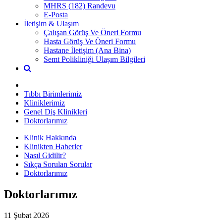
MHRS (182) Randevu
E-Posta
İletişim & Ulaşım
Çalışan Görüş Ve Öneri Formu
Hasta Görüş Ve Öneri Formu
Hastane İletişim (Ana Bina)
Semt Polikliniği Ulaşım Bilgileri
Tıbbı Birimlerimiz
Kliniklerimiz
Genel Diş Klinikleri
Doktorlarımız
Klinik Hakkında
Klinikten Haberler
Nasıl Gidilir?
Sıkça Sorulan Sorular
Doktorlarımız
Doktorlarımız
11 Şubat 2026