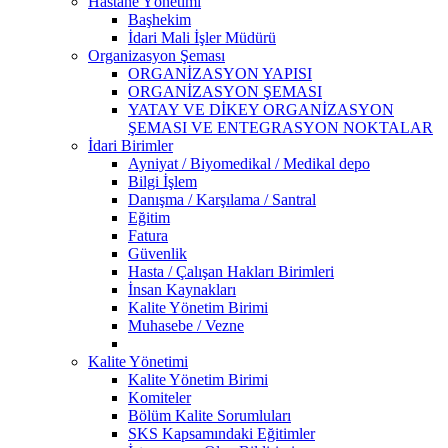
Hastane Yönetimi
Başhekim
İdari Mali İşler Müdürü
Organizasyon Şeması
ORGANİZASYON YAPISI
ORGANİZASYON ŞEMASI
YATAY VE DİKEY ORGANİZASYON
ŞEMASI VE ENTEGRASYON NOKTALAR
İdari Birimler
Ayniyat / Biyomedikal / Medikal depo
Bilgi İşlem
Danışma / Karşılama / Santral
Eğitim
Fatura
Güvenlik
Hasta / Çalışan Hakları Birimleri
İnsan Kaynakları
Kalite Yönetim Birimi
Muhasebe / Vezne
Kalite Yönetimi
Kalite Yönetim Birimi
Komiteler
Bölüm Kalite Sorumluları
SKS Kapsamındaki Eğitimler