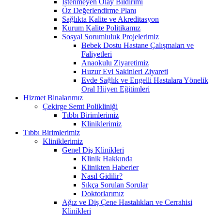
İstenmeyen Olay Bildirimi
Öz Değerlendirme Planı
Sağlıkta Kalite ve Akreditasyon
Kurum Kalite Politikamız
Sosyal Sorumluluk Projelerimiz
Bebek Dostu Hastane Çalışmaları ve
Faliyetleri
Anaokulu Ziyaretimiz
Huzur Evi Sakinleri Ziyareti
Evde Sağlık ve Engelli Hastalara Yönelik
Oral Hijyen Eğitimleri
Hizmet Binalarımız
Çekirge Semt Polikliniği
Tıbbı Birimlerimiz
Kliniklerimiz
Tıbbı Birimlerimiz
Kliniklerimiz
Genel Diş Klinikleri
Klinik Hakkında
Klinikten Haberler
Nasıl Gidilir?
Sıkça Sorulan Sorular
Doktorlarımız
Ağız ve Diş Çene Hastalıkları ve Cerrahisi
Klinikleri