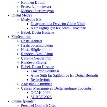
Röntgen Birimi
Protez Laboratuvarı
Merkezi Sterilizasyon
Dijital Medya
Medyada Biz
Duaçınarı’nda Devletin Gülen Yüzü
Ağız sağlığı için tek adres: Duaçınarı
Bebek Dostu Hastane
Yönlendirme
Hasta Hakları
Hasta Sorumlulukları
Hasta Bilgilendirme
Randevu Nasıl Alınır
Çalışma Saatlerimiz
Randevu Süreleri
Bebek Dostu Hastane
Emzirme Politikası
Anne Sütü En Sağlıklı ve En Doğal Besindir
Resimlerimiz
Anlaşmalı Kurumlar
Çalışan Memnuniyeti Değerlendirme Toplantısı
OCAK 2026
ŞUBAT 2026
Online İşlemler
Personel Online Eğitim