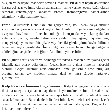
oksijen ve besleyici maddeler beyine ulaşamaz. Bu durum beyin dokusunda
hasara yol açar ve inme olarak adlandırılır. İnme yerine nedene bağlı olarak
serebral kanama(beyin kanaması),serebral tromboz(beyin damarlarında
tıkanıklık) kullanılabilmektedir.
İnme Belirtileri:
Genellikle ani gelişen yüz, kol, bacak veya sıklıkla
vücudun bir yarısında kuvvet kaybı olur. Bunların dışında aynı bölgelerde
uyuşma, bayılma, bilinç bulanıklığı, konuşmada veya konuşulanları
anlamada güçlük, sebebi bilinmeyen şiddetli baş ağrısı, baş dönmesi,
dengeyi sağlayamamak, bir gözde veya her iki gözde görme kaybı, bilincin
tamamen kaybı görülebilir. İnme bulguları olayın beynin hangi bölgesini
etkilediğine ve şiddetine bağlıdır. Ani ölüme yol açabilir.
Bu bulgular hafif şiddette ve herhangi bir tedavi almadan düzeliyorsa geçici
iskemik atak olarak adlandırılır. Geçici iskemik ataklar inmenin habercisi
olabilir. Geçici iskemik atak olmadan inme gelişebilir.İnme bulguları
olduğu zaman çok şiddetli olmasa dahi en kısa sürede hastaneye
gidilmelidir.
Kalp Krizi ve İnmenin Engellenmesi:
Kalp krizi geçiren kişilerin üçte
ikisi hastaneye ulaşamadan hayatlarını kaybetmektedir. İnme hastaları ise
modern ve ileri tedavi olanaklarına ulaşsa bile yüzde altmışı ölmekte veya
sakat kalmaktadır. Bu nedenle belirtileri bilmek ve hızlı hareket etmek çok
önemlidir. Önlemek her zaman tedavi etmekten daha iyidir. Birçok kalp
krizi ve inme önlenebilir.